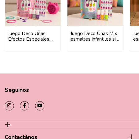
Juego Deco Uñas
Juego Deco Uñas Mix
Ju
Efectos Especiales
esmaltes infantiles sin
es
esmaltes infantiles sin
gluten
gl
gluten
os
Seguinos
Contactános